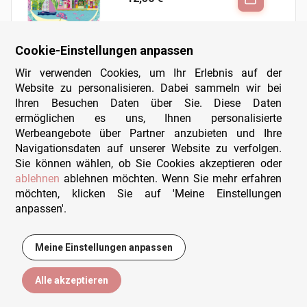
Cookie-Einstellungen anpassen
Wir verwenden Cookies, um Ihr Erlebnis auf der
Website zu personalisieren. Dabei sammeln wir bei
Das ist Paris
Ihren Besuchen Daten über Sie. Diese Daten
Grafika
- 1000 Teile
ermöglichen es uns, Ihnen personalisierte
15,95 €
Werbeangebote über Partner anzubieten und Ihre
Navigationsdaten auf unserer Website zu verfolgen.
Sie können wählen, ob Sie Cookies akzeptieren oder
ablehnen
ablehnen möchten. Wenn Sie mehr erfahren
möchten, klicken Sie auf 'Meine Einstellungen
anpassen'.
Deutschland: Schloss
Neuschwan...
DToys
- 500 Teile
Meine Einstellungen anpassen
8,95 €
Alle akzeptieren
Filtern
Sortieren