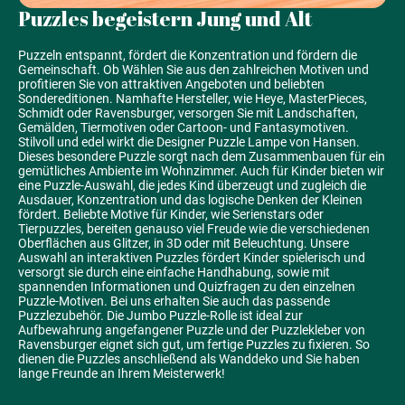
Puzzles begeistern Jung und Alt
Puzzeln entspannt, fördert die Konzentration und fördern die
Gemeinschaft. Ob Wählen Sie aus den zahlreichen Motiven und
profitieren Sie von attraktiven Angeboten und beliebten
Sondereditionen. Namhafte Hersteller, wie Heye, MasterPieces,
Schmidt oder Ravensburger, versorgen Sie mit Landschaften,
Gemälden, Tiermotiven oder Cartoon- und Fantasymotiven.
Stilvoll und edel wirkt die Designer Puzzle Lampe von Hansen.
Dieses besondere Puzzle sorgt nach dem Zusammenbauen für ein
gemütliches Ambiente im Wohnzimmer. Auch für Kinder bieten wir
eine Puzzle-Auswahl, die jedes Kind überzeugt und zugleich die
Ausdauer, Konzentration und das logische Denken der Kleinen
fördert. Beliebte Motive für Kinder, wie Serienstars oder
Tierpuzzles, bereiten genauso viel Freude wie die verschiedenen
Oberflächen aus Glitzer, in 3D oder mit Beleuchtung. Unsere
Auswahl an interaktiven Puzzles fördert Kinder spielerisch und
versorgt sie durch eine einfache Handhabung, sowie mit
spannenden Informationen und Quizfragen zu den einzelnen
Puzzle-Motiven. Bei uns erhalten Sie auch das passende
Puzzlezubehör. Die Jumbo Puzzle-Rolle ist ideal zur
Aufbewahrung angefangener Puzzle und der Puzzlekleber von
Ravensburger eignet sich gut, um fertige Puzzles zu fixieren. So
dienen die Puzzles anschließend als Wanddeko und Sie haben
lange Freunde an Ihrem Meisterwerk!