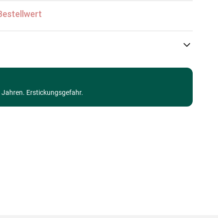
Bestellwert
Eurographics
Puzzle Monumente und Denkmäler
3 Jahren. Erstickungsgefahr.
Puzzle für Erwachsene (500 bis 48000 Teile)
Made in Germany
628136657624
1000 Teile
68 x 49 cm