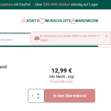
ezahlen
200.000 Artikel
mit PayPal
–
Über
ständig auf Lager
KONTO
WUNSCHLISTE
WARENKORB
×
86 Besuch(e) auf dieser Seite in den letzten 7
LOS
Tagen.
land
12,99 €
inkl. MwSt., zzgl
Versandkosten
In den Warenkorb