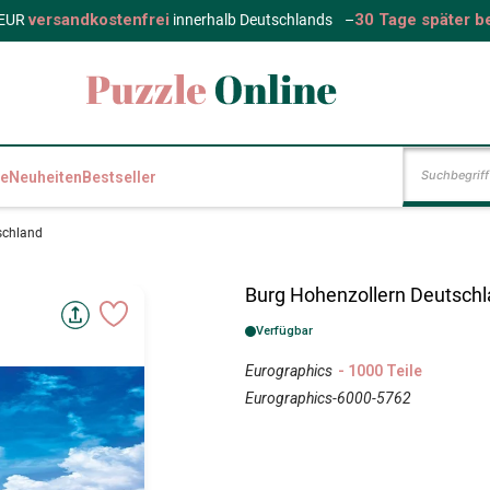
versandkostenfrei
30 Tage später b
 EUR
innerhalb Deutschlands
–
e
Neuheiten
Bestseller
schland
Burg Hohenzollern Deutsch
Verfügbar
Eurographics
- 1000 Teile
Eurographics-6000-5762