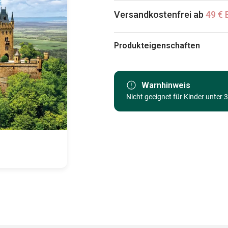
Versandkostenfrei ab
49 € 
Produkteigenschaften
Marke
Kategorie
Warnhinweis
Nicht geeignet für Kinder unter 
Alter
Herkunft
EAN
Teileanzahl
Maße