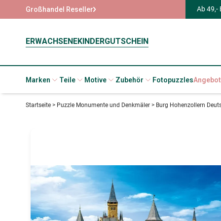
Ab 49,-
Großhandel Reseller
ERWACHSENE
KINDER
GUTSCHEIN
Marken
Teile
Motive
Zubehör
Fotopuzzles
Angebot
Startseite
>
Puzzle Monumente und Denkmäler
>
Burg Hohenzollern Deut