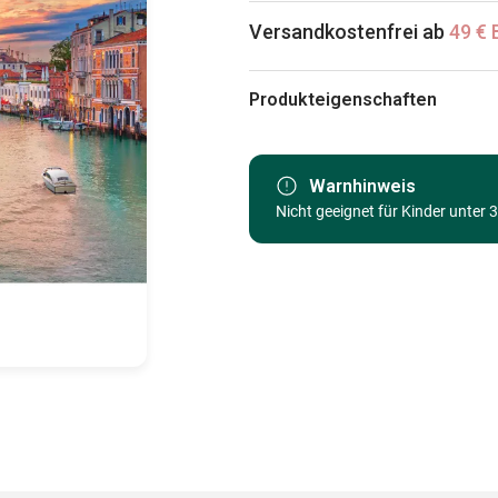
Versandkostenfrei ab
49 € 
Produkteigenschaften
Marke
Kategorie
Warnhinweis
Nicht geeignet für Kinder unter 
Alter
Herkunft
EAN
Teileanzahl
Maße