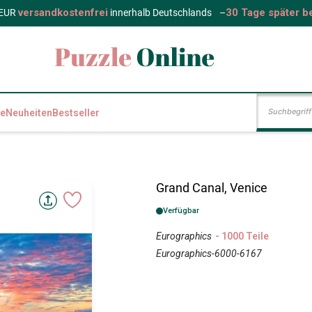
versandkostenfrei
30 Tage später b
 EUR
innerhalb Deutschlands
–
e
Neuheiten
Bestseller
Grand Canal, Venice
Verfügbar
Eurographics
- 1000 Teile
Eurographics-6000-6167