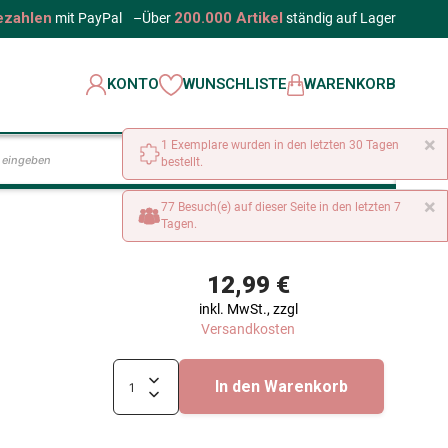
ezahlen
200.000 Artikel
mit PayPal
–
Über
ständig auf Lager
KONTO
WUNSCHLISTE
WARENKORB
×
1 Exemplare wurden in den letzten 30 Tagen
LOS
bestellt.
×
77 Besuch(e) auf dieser Seite in den letzten 7
Tagen.
12,99 €
inkl. MwSt., zzgl
Versandkosten
In den Warenkorb