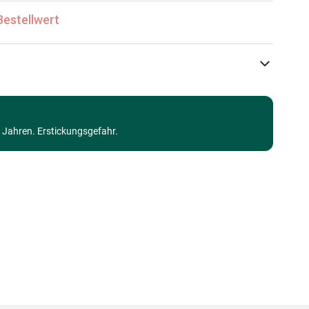
Bestellwert
Eurographics
Puzzles - Länder: Italien
3 Jahren. Erstickungsgefahr.
Puzzle für Erwachsene (500 bis 48000 Teile)
Made in Germany
628136661676
1000 Teile
68 x 48 cm