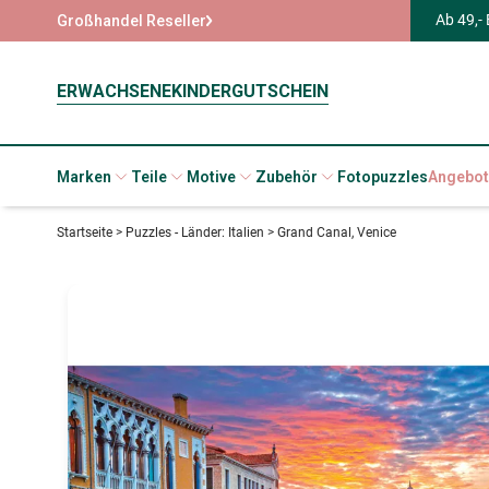
Ab 49,-
Großhandel Reseller
ERWACHSENE
KINDER
GUTSCHEIN
Marken
Teile
Motive
Zubehör
Fotopuzzles
Angebot
Startseite
>
Puzzles - Länder: Italien
>
Grand Canal, Venice