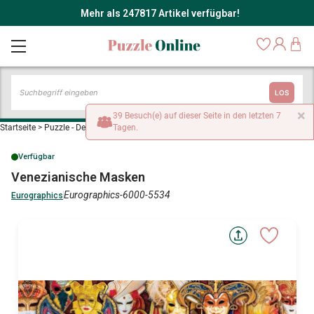
Mehr als 247817 Artikel verfügbar!
LOS
×
39 Besuch(e) auf dieser Seite in den letzten 7
Startseite
>
Puzzle - Dekoration und Objekte
Tagen.
>
Venezianische Masken
Verfügbar
Venezianische Masken
Eurographics-6000-5534
Eurographics