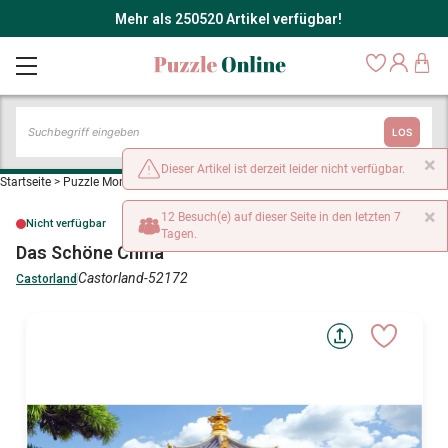
Mehr als 250520 Artikel verfügbar!
LOS
×
Dieser Artikel ist derzeit leider nicht verfügbar.
Startseite
>
Puzzle Monumente und Denkmäler
>
Das Schöne China
×
12 Besuch(e) auf dieser Seite in den letzten 7
Nicht verfügbar
Tagen.
Das Schöne China
Castorland-52172
Castorland