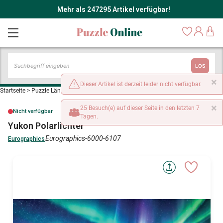
Mehr als 247295 Artikel verfügbar!
LOS
×
Dieser Artikel ist derzeit leider nicht verfügbar.
Startseite
>
Puzzle Länder: USA und Kanada
>
Yukon Polarlichter
×
25 Besuch(e) auf dieser Seite in den letzten 7
Nicht verfügbar
Tagen.
Yukon Polarlichter
Eurographics-6000-6107
Eurographics