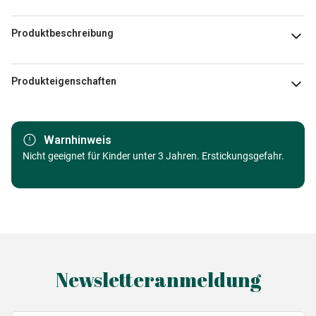
Produktbeschreibung
Kateryna
Produkteigenschaften
Marke
Eurographics
Warnhinweis
Kategorie
Nicht geeignet für Kinder unter 3 Jahren. Erstickungsgefahr.
Puzzle Städte und Dörfer
Alter
Puzzle für Erwachsene (500 bis
48000 Teile)
Herkunft
Made in Germany
Newsletteranmeldung
EAN
628136561693
Teileanzahl
1000 Teile