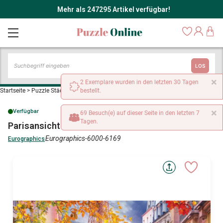
Mehr als 247295 Artikel verfügbar!
LOS
×
2 Exemplare wurden in den letzten 30 Tagen
Startseite
>
Puzzle Städte und Dörfer
bestellt.
>
Parisansicht
×
Verfügbar
69 Besuch(e) auf dieser Seite in den letzten 7
Tagen.
Parisansicht
Eurographics-6000-6169
Eurographics