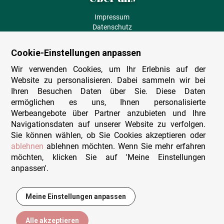
Impressum
Datenschutz
AGB
Fehlende Puzzleteile
Cookie-Einstellungen anpassen
Versand und Lieferung
Zahlungsarten
Wir verwenden Cookies, um Ihr Erlebnis auf der
Herstellungsland
Website zu personalisieren. Dabei sammeln wir bei
Widerruf
Ihren Besuchen Daten über Sie. Diese Daten
ermöglichen es uns, Ihnen personalisierte
Sitemap
Werbeangebote über Partner anzubieten und Ihre
Beratung & Support
Navigationsdaten auf unserer Website zu verfolgen.
Sie können wählen, ob Sie Cookies akzeptieren oder
Wir sind persönlich erreichbar
ablehnen
ablehnen möchten. Wenn Sie mehr erfahren
möchten, klicken Sie auf 'Meine Einstellungen
+49 (0)341 4912 210
anpassen'.
Mo. - Fr. 9-12 und 14-15h30
Kontakt-Formular
Meine Einstellungen anpassen
12,99 €
In den Warenkorb
Alle akzeptieren