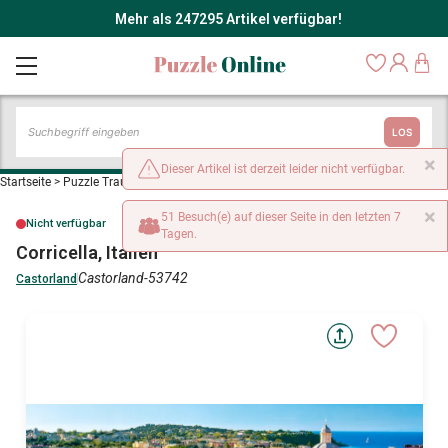
Mehr als 247295 Artikel verfügbar!
LOS
×
Dieser Artikel ist derzeit leider nicht verfügbar.
Startseite
>
Puzzle Traumstrände und Inseln
>
Corricella, Italien
×
51 Besuch(e) auf dieser Seite in den letzten 7
Nicht verfügbar
Tagen.
Corricella, Italien
Castorland-53742
Castorland