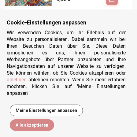
Cookie-Einstellungen anpassen
Neu
Wir verwenden Cookies, um Ihr Erlebnis auf der
Website zu personalisieren. Dabei sammeln wir bei
Vintage Shop
Ihren Besuchen Daten über Sie. Diese Daten
Cobble Hill
- 1000 Teile
ermöglichen es uns, Ihnen personalisierte
15,95 €
Werbeangebote über Partner anzubieten und Ihre
Navigationsdaten auf unserer Website zu verfolgen.
Sie können wählen, ob Sie Cookies akzeptieren oder
ablehnen
ablehnen möchten. Wenn Sie mehr erfahren
möchten, klicken Sie auf 'Meine Einstellungen
anpassen'.
Alphonse Mucha: Sternzeichen
DToys
- 1000 Teile
Meine Einstellungen anpassen
10,95 €
Alle akzeptieren
Filtern
Sortieren