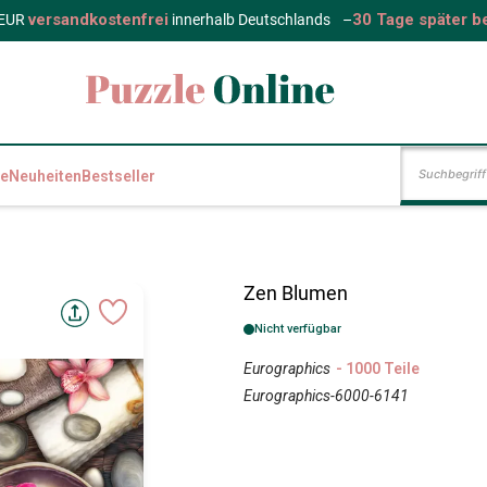
versandkostenfrei
30 Tage später b
 EUR
innerhalb Deutschlands
–
e
Neuheiten
Bestseller
Zen Blumen
Nicht verfügbar
Eurographics
- 1000 Teile
Eurographics-6000-6141