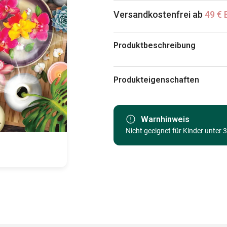
Versandkostenfrei ab
49 € 
Produktbeschreibung
Anastasia
Produkteigenschaften
Marke
Kategorie
Warnhinweis
Nicht geeignet für Kinder unter 
Alter
Herkunft
EAN
Teileanzahl
Maße