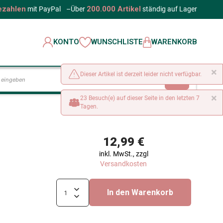
ezahlen
200.000 Artikel
mit PayPal
–
Über
ständig auf Lager
KONTO
WUNSCHLISTE
WARENKORB
×
Dieser Artikel ist derzeit leider nicht verfügbar.
LOS
×
23 Besuch(e) auf dieser Seite in den letzten 7
Tagen.
12,99 €
inkl. MwSt., zzgl
Versandkosten
In den Warenkorb