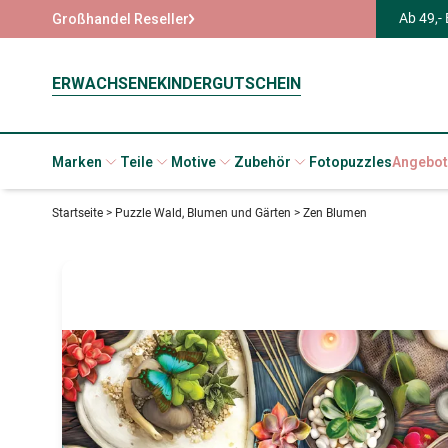
Ab 49,-
Großhandel Reseller
ERWACHSENE
KINDER
GUTSCHEIN
Marken
Teile
Motive
Zubehör
Fotopuzzles
Angebot
Startseite
>
Puzzle Wald, Blumen und Gärten
>
Zen Blumen