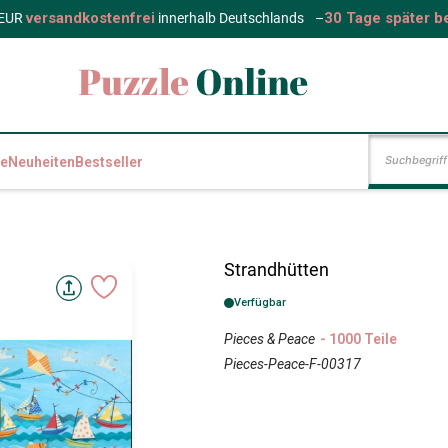
versandkostenfrei
30 Tage später b
 EUR
innerhalb Deutschlands
–
e
Neuheiten
Bestseller
Strandhütten
Verfügbar
Pieces & Peace
- 1000 Teile
Pieces-Peace-F-00317