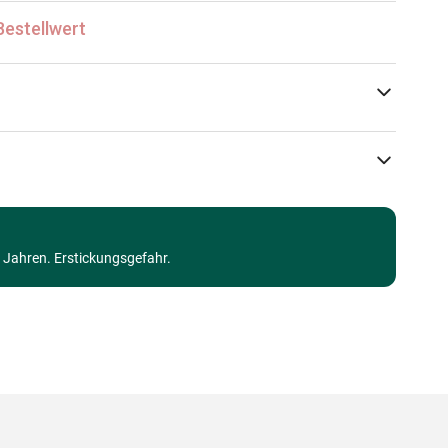
Bestellwert
Pieces & Peace
Puzzle - Schiffe und Boote
3 Jahren. Erstickungsgefahr.
Puzzle für Erwachsene (500 bis 48000 Teile)
Made in Germany
3667232003178
1000 Teile
69 x 48 cm