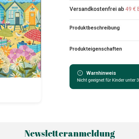
Versandkostenfrei ab
49 € 
Produktbeschreibung
Jehane LTD - Ali Brookes
Produkteigenschaften
Marke
Kategorie
Warnhinweis
Nicht geeignet für Kinder unter 
Alter
Herkunft
EAN
Teileanzahl
Maße
Newsletteranmeldung