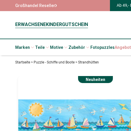
Ab 49,-
Großhandel Reseller
ERWACHSENE
KINDER
GUTSCHEIN
Marken
Teile
Motive
Zubehör
Fotopuzzles
Angebot
Startseite
>
Puzzle - Schiffe und Boote
>
Strandhütten
Neuheiten