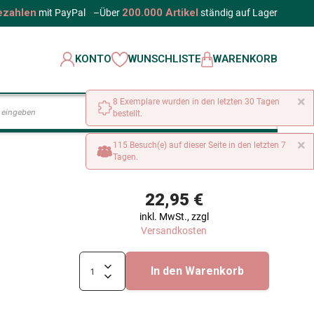
ezahlen
200.000 Artikel
mit PayPal
–
Über
ständig auf Lager
KONTO
WUNSCHLISTE
WARENKORB
×
8 Exemplare wurden in den letzten 30 Tagen
LOS
bestellt.
×
115 Besuch(e) auf dieser Seite in den letzten 7
Tagen.
22,95 €
inkl. MwSt., zzgl
Versandkosten
In den Warenkorb