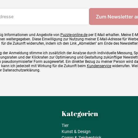
ig Informationen und Angebote von
Puzzle-online.de
per E-Mail erhalten. Meine E-M
en weitergegeben. Diese Einwilligung zur Nutzung meiner E-Mail-Adresse für Werb
g für die Zukunft widerrufen, indem ich den Link „Abmelden" am Ende des Newsletter
g der Anmeldung stimme ich zusätzlich der Analyse durch individuelle Messung, S
ngsraten und der Klickraten zur Optimierung und Gestaltung zukünftiger Newslette
 pseudonymisierter Form ausgewertet. Ein direkter Bezug zu meiner Person wird d
 kann ich jederzeit mit Wirkung für die Zukunft beim
Kundenservice
widerrufen. Wei
rer Datenschutzerklärung.
Kategorien
Tier
Kunst & Design
Comic & Zeichentrick