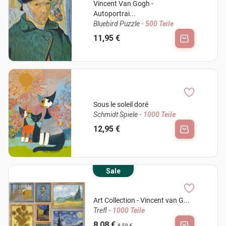
Vincent Van Gogh -
Autoportrai...
Bluebird Puzzle
- 500 Teile
11,95 €
Sous le soleil doré
Schmidt Spiele
- 1000 Teile
12,95 €
Sale
Art Collection - Vincent van G...
Trefl
- 1000 Teile
8,08 €
9,50 €