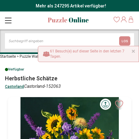
Mehr als 247295 Artikel verfügbar!
LOS
×
61 Besuch(e) auf dieser Seite in den letzten 7
Startseite
>
Puzzle Wald, Blumen und Gärten
Tagen.
>
Herbstliche Schätze
Verfügbar
Herbstliche Schätze
Castorland-152063
Castorland