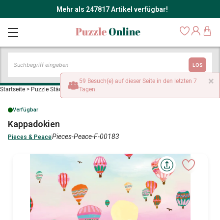
Mehr als 247817 Artikel verfügbar!
LOS
×
59 Besuch(e) auf dieser Seite in den letzten 7
Startseite
>
Puzzle Städte und Dörfer
Tagen.
>
Kappadokien
Verfügbar
Kappadokien
Pieces-Peace-F-00183
Pieces & Peace