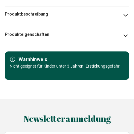
Produktbeschreibung
Millie Putland
Produkteigenschaften
Marke
Pieces & Peace
Warnhinweis
Kategorie
Nicht geeignet für Kinder unter 3 Jahren. Erstickungsgefahr.
Puzzle Städte und Dörfer
Alter
Puzzle für Erwachsene (500 bis
48000 Teile)
Herkunft
Made in Germany
Newsletteranmeldung
EAN
3667232001839
Teileanzahl
1000 Teile