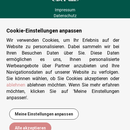
Impressum
Datenschutz
AGB
Fehlende Puzzleteile
Cookie-Einstellungen anpassen
Versand und Lieferung
Zahlungsarten
Wir verwenden Cookies, um Ihr Erlebnis auf der
Herstellungsland
Website zu personalisieren. Dabei sammeln wir bei
Widerruf
Ihren Besuchen Daten über Sie. Diese Daten
ermöglichen es uns, Ihnen personalisierte
Sitemap
Werbeangebote über Partner anzubieten und Ihre
Beratung & Support
Navigationsdaten auf unserer Website zu verfolgen.
Sie können wählen, ob Sie Cookies akzeptieren oder
Wir sind persönlich erreichbar
ablehnen
ablehnen möchten. Wenn Sie mehr erfahren
möchten, klicken Sie auf 'Meine Einstellungen
+49 (0)341 4912 210
anpassen'.
Mo. - Fr. 9-12 und 14-15h30
Kontakt-Formular
Meine Einstellungen anpassen
23,00 €
In den Warenkorb
Alle akzeptieren