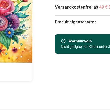
Versandkostenfrei ab
49 € 
Produkteigenschaften
Marke
Kategorie
Warnhinweis
Nicht geeignet für Kinder unter 
Alter
Herkunft
EAN
Teileanzahl
Maße