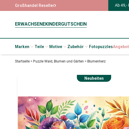
Ab 49,-
Großhandel Reseller
ERWACHSENE
KINDER
GUTSCHEIN
Marken
Teile
Motive
Zubehör
Fotopuzzles
Angebot
Startseite
>
Puzzle Wald, Blumen und Gärten
>
Blumenherz
Neuheiten