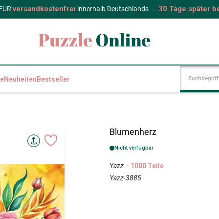
versandkostenfrei
30 Tage später b
 EUR
innerhalb Deutschlands
–
e
Neuheiten
Bestseller
Blumenherz
Nicht verfügbar
Yazz
- 1000 Teile
Yazz-3885