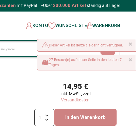
ezahlen
200.000 Artikel
mit PayPal
–
Über
ständig auf Lager
KONTO
WUNSCHLISTE
WARENKORB
×
Dieser Artikel ist derzeit leider nicht verfügbar.
LOS
×
27 Besuch(e) auf dieser Seite in den letzten 7
Tagen.
14,95 €
inkl. MwSt., zzgl
Versandkosten
In den Warenkorb