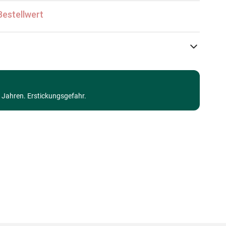
Bestellwert
Yazz
Puzzle Wald, Blumen und Gärten
3 Jahren. Erstickungsgefahr.
Puzzle für Erwachsene (500 bis 48000 Teile)
Made in Germany
8699375062298
1000 Teile
48 x 68 cm