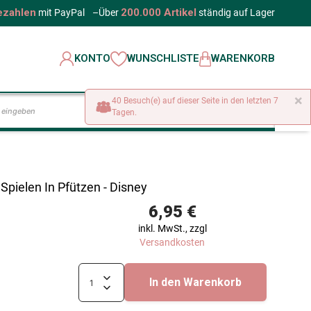
ezahlen
200.000 Artikel
mit PayPal
–
Über
ständig auf Lager
KONTO
WUNSCHLISTE
WARENKORB
×
40 Besuch(e) auf dieser Seite in den letzten 7
LOS
Tagen.
 Spielen In Pfützen - Disney
6,95 €
inkl. MwSt., zzgl
Versandkosten
In den Warenkorb