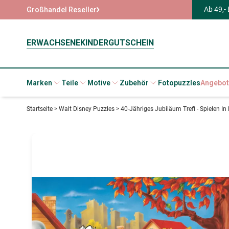
Ab 49,-
Großhandel Reseller
ERWACHSENE
KINDER
GUTSCHEIN
Marken
Teile
Motive
Zubehör
Fotopuzzles
Angebot
Startseite
>
Walt Disney Puzzles
>
40-Jähriges Jubiläum Trefl - Spielen I