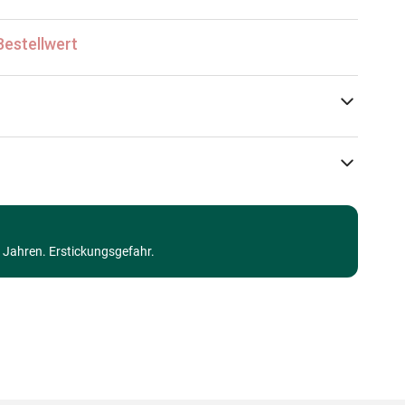
Bestellwert
Trefl
Walt Disney Puzzles
3 Jahren. Erstickungsgefahr.
ab 8 Jahre (101 bis 250 Teile)
Made in Germany
5900511400557
160 Teile
41 x 27 cm