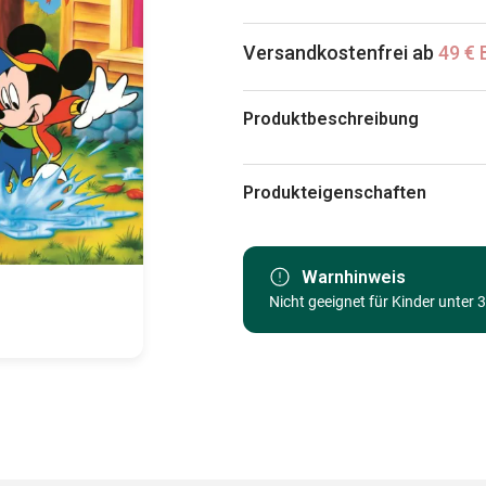
Versandkostenfrei ab
49 € 
Produktbeschreibung
Disney
Produkteigenschaften
Marke
Kategorie
Warnhinweis
Nicht geeignet für Kinder unter 
Alter
Herkunft
EAN
Teileanzahl
Maße