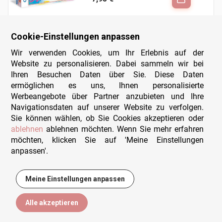
Cookie-Einstellungen anpassen
Wir verwenden Cookies, um Ihr Erlebnis auf der
Website zu personalisieren. Dabei sammeln wir bei
3D Puzzle - Globe in Spanisch
Ihren Besuchen Daten über Sie. Diese Daten
Ravensburger
- 180 Teile
ermöglichen es uns, Ihnen personalisierte
24,85 €
Werbeangebote über Partner anzubieten und Ihre
Navigationsdaten auf unserer Website zu verfolgen.
Sie können wählen, ob Sie Cookies akzeptieren oder
ablehnen
ablehnen möchten. Wenn Sie mehr erfahren
möchten, klicken Sie auf 'Meine Einstellungen
anpassen'.
3D Puzzle - Kulturpalast
Cubic Fun
- 144 Teile
Meine Einstellungen anpassen
24,95 €
Alle akzeptieren
Filtern
Sortieren