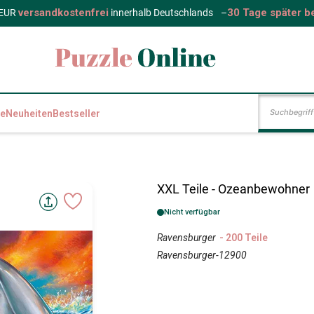
versandkostenfrei
30 Tage später b
 EUR
innerhalb Deutschlands
–
e
Neuheiten
Bestseller
XXL Teile - Ozeanbewohner
Nicht verfügbar
Ravensburger
- 200 Teile
Ravensburger-12900