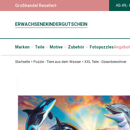
Ab 49,-
Großhandel Reseller
ERWACHSENE
KINDER
GUTSCHEIN
Marken
Teile
Motive
Zubehör
Fotopuzzles
Angebot
Startseite
>
Puzzle - Tiere aus dem Wasser
>
XXL Teile - Ozeanbewohner