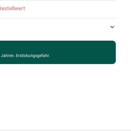
Bestellwert
Ravensburger
Puzzle - Tiere aus dem Wasser
3 Jahren. Erstickungsgefahr.
ab 8 Jahre (101 bis 250 Teile)
Made in Germany
4005556129003
200 Teile
49 x 36 cm