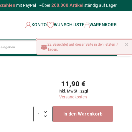
ezahlen
200.000 Artikel
mit PayPal
–
Über
ständig auf Lager
KONTO
WUNSCHLISTE
WARENKORB
×
22 Besuch(e) auf dieser Seite in den letzten 7
LOS
Tagen.
11,90 €
inkl. MwSt., zzgl
Versandkosten
In den Warenkorb