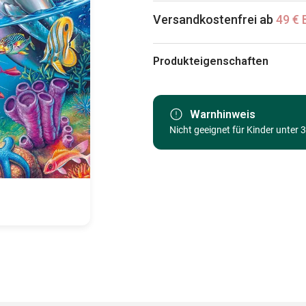
Versandkostenfrei ab
49 € 
Produkteigenschaften
Marke
Kategorie
Warnhinweis
Nicht geeignet für Kinder unter 
Alter
Herkunft
EAN
Teileanzahl
Maße