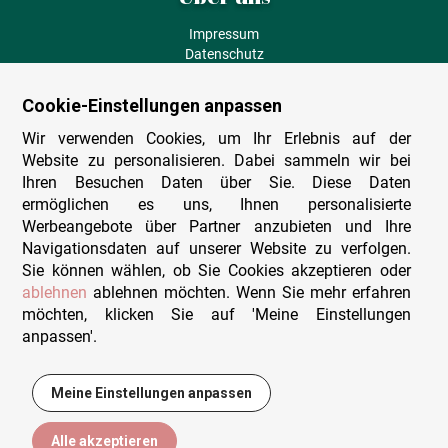
Impressum
Datenschutz
AGB
Fehlende Puzzleteile
Cookie-Einstellungen anpassen
Versand und Lieferung
Zahlungsarten
Wir verwenden Cookies, um Ihr Erlebnis auf der
Herstellungsland
Website zu personalisieren. Dabei sammeln wir bei
Widerruf
Ihren Besuchen Daten über Sie. Diese Daten
ermöglichen es uns, Ihnen personalisierte
Sitemap
Werbeangebote über Partner anzubieten und Ihre
Beratung & Support
Navigationsdaten auf unserer Website zu verfolgen.
Sie können wählen, ob Sie Cookies akzeptieren oder
Wir sind persönlich erreichbar
ablehnen
ablehnen möchten. Wenn Sie mehr erfahren
möchten, klicken Sie auf 'Meine Einstellungen
+49 (0)341 4912 210
anpassen'.
Mo. - Fr. 9-12 und 14-15h30
Kontakt-Formular
Meine Einstellungen anpassen
44,90 €
In den Warenkorb
Alle akzeptieren