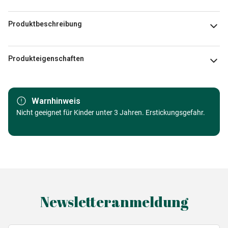
Produktbeschreibung
© Disney
Produkteigenschaften
Marke
Ravensburger
Warnhinweis
Kategorie
Nicht geeignet für Kinder unter 3 Jahren. Erstickungsgefahr.
Puzzle Wald, Blumen und Gärten
Alter
Puzzle für Erwachsene (500 bis
48000 Teile)
Herkunft
Made in Germany
Newsletteranmeldung
EAN
4005555019213
Teileanzahl
3000 Teile