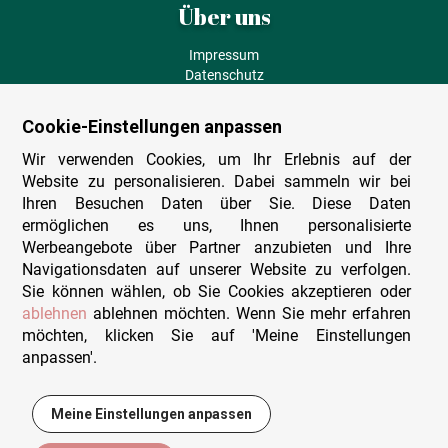
Über uns
Impressum
Datenschutz
AGB
Fehlende Puzzleteile
Cookie-Einstellungen anpassen
Versand und Lieferung
Zahlungsarten
Wir verwenden Cookies, um Ihr Erlebnis auf der
Herstellungsland
Website zu personalisieren. Dabei sammeln wir bei
Widerruf
Ihren Besuchen Daten über Sie. Diese Daten
ermöglichen es uns, Ihnen personalisierte
Sitemap
Werbeangebote über Partner anzubieten und Ihre
Beratung & Support
Navigationsdaten auf unserer Website zu verfolgen.
Sie können wählen, ob Sie Cookies akzeptieren oder
Wir sind persönlich erreichbar
ablehnen
ablehnen möchten. Wenn Sie mehr erfahren
möchten, klicken Sie auf 'Meine Einstellungen
+49 (0)341 4912 210
anpassen'.
Mo. - Fr. 9-12 und 14-15h30
Kontakt-Formular
Meine Einstellungen anpassen