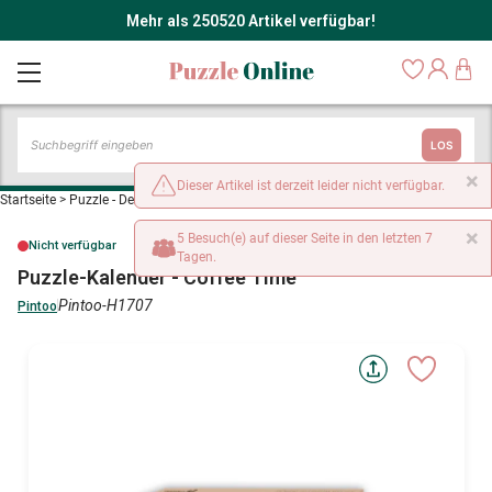
Mehr als 250520 Artikel verfügbar!
LOS
×
Dieser Artikel ist derzeit leider nicht verfügbar.
Startseite
>
Puzzle - Dekoration und Objekte
>
Puzzle-Kalender - Coffee Time
×
5 Besuch(e) auf dieser Seite in den letzten 7
Nicht verfügbar
Tagen.
Puzzle-Kalender - Coffee Time
Pintoo-H1707
Pintoo