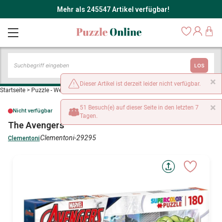
Mehr als 245547 Artikel verfügbar!
LOS
×
Dieser Artikel ist derzeit leider nicht verfügbar.
Startseite
>
Puzzle - Werbe- und Kinoplakate
>
The Avengers
×
51 Besuch(e) auf dieser Seite in den letzten 7
Nicht verfügbar
Tagen.
The Avengers
Clementoni-29295
Clementoni