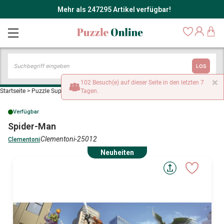
Mehr als 247295 Artikel verfügbar!
LOS
×
102 Besuch(e) auf dieser Seite in den letzten 7
Startseite
>
Puzzle Superhelden
Tagen.
>
Spider-Man
Verfügbar
Spider-Man
Clementoni-25012
Clementoni
Neuheiten