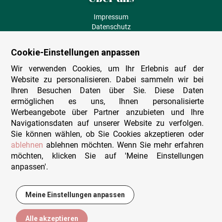
Impressum
Datenschutz
AGB
Fehlende Puzzleteile
Cookie-Einstellungen anpassen
Versand und Lieferung
Zahlungsarten
Wir verwenden Cookies, um Ihr Erlebnis auf der
Herstellungsland
Website zu personalisieren. Dabei sammeln wir bei
Widerruf
Ihren Besuchen Daten über Sie. Diese Daten
ermöglichen es uns, Ihnen personalisierte
Sitemap
Werbeangebote über Partner anzubieten und Ihre
Beratung & Support
Navigationsdaten auf unserer Website zu verfolgen.
Sie können wählen, ob Sie Cookies akzeptieren oder
Wir sind persönlich erreichbar
ablehnen
ablehnen möchten. Wenn Sie mehr erfahren
möchten, klicken Sie auf 'Meine Einstellungen
+49 (0)341 4912 210
anpassen'.
Mo. - Fr. 9-12 und 14-15h30
Kontakt-Formular
Meine Einstellungen anpassen
9,30 €
In den Warenkorb
Alle akzeptieren