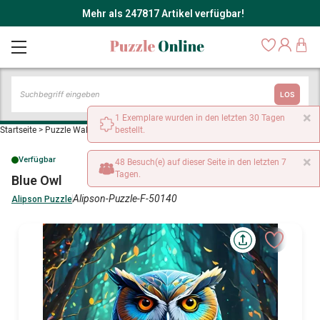
Mehr als 247817 Artikel verfügbar!
LOS
×
1 Exemplare wurden in den letzten 30 Tagen
Startseite
>
Puzzle Wald, Blumen und Gärten
bestellt.
>
Blue Owl
×
Verfügbar
48 Besuch(e) auf dieser Seite in den letzten 7
Tagen.
Blue Owl
Alipson-Puzzle-F-50140
Alipson Puzzle