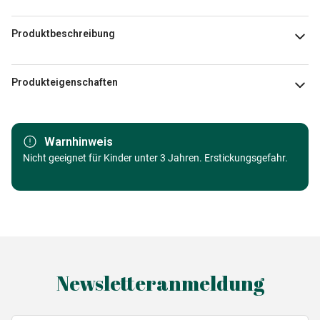
Produktbeschreibung
123RF
Produkteigenschaften
Marke
Alipson Puzzle
Warnhinweis
Kategorie
Nicht geeignet für Kinder unter 3 Jahren. Erstickungsgefahr.
Puzzle Wald, Blumen und Gärten
Alter
Puzzle für Erwachsene (500 bis
48000 Teile)
Herkunft
Made in Germany
Newsletteranmeldung
EAN
3667232501407
Teileanzahl
500 Teile