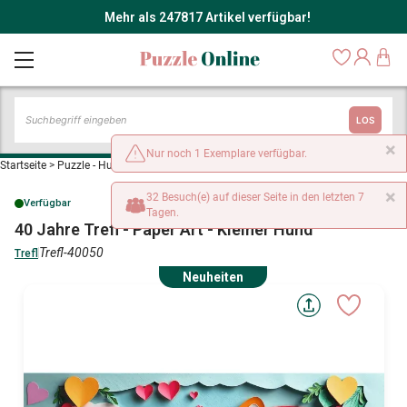
Mehr als 247817 Artikel verfügbar!
LOS
×
Nur noch 1 Exemplare verfügbar.
Startseite
>
Puzzle - Hunde
>
40 Jahre Trefl - Paper Art - Kleiner Hund
×
32 Besuch(e) auf dieser Seite in den letzten 7
Verfügbar
Tagen.
40 Jahre Trefl - Paper Art - Kleiner Hund
Trefl-40050
Trefl
Neuheiten