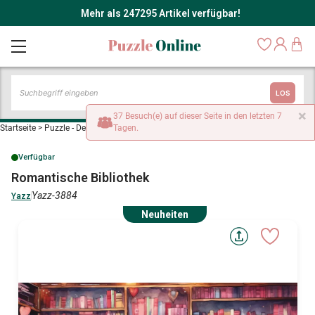
Mehr als 247295 Artikel verfügbar!
LOS
×
37 Besuch(e) auf dieser Seite in den letzten 7
Startseite
>
Puzzle - Dekoration und Objekte
Tagen.
>
Romantische Bibliothek
Verfügbar
Romantische Bibliothek
Yazz-3884
Yazz
Neuheiten