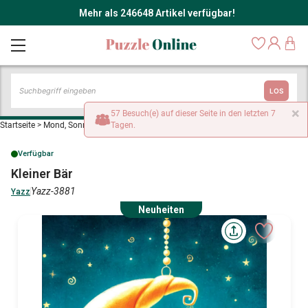
Mehr als 246648 Artikel verfügbar!
LOS
×
57 Besuch(e) auf dieser Seite in den letzten 7
Startseite
>
Mond, Sonne und Planeten
Tagen.
>
Kleiner Bär
Verfügbar
Kleiner Bär
Yazz-3881
Yazz
Neuheiten