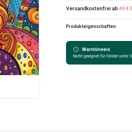
Versandkostenfrei ab
49 € 
Produkteigenschaften
Marke
Kategorie
Warnhinweis
Nicht geeignet für Kinder unter 
Alter
Herkunft
EAN
Teileanzahl
Maße