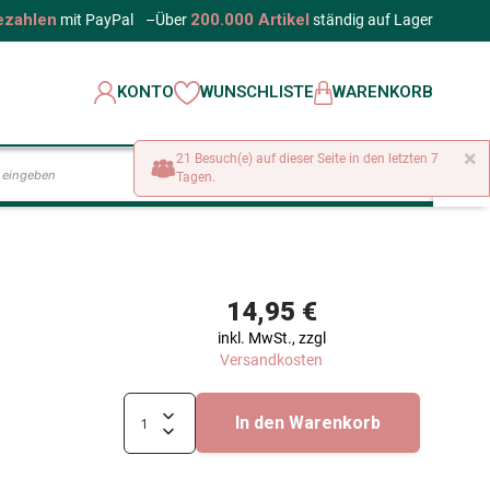
ezahlen
200.000 Artikel
mit PayPal
–
Über
ständig auf Lager
KONTO
WUNSCHLISTE
WARENKORB
×
21 Besuch(e) auf dieser Seite in den letzten 7
LOS
Tagen.
14,95 €
inkl. MwSt., zzgl
Versandkosten
In den Warenkorb