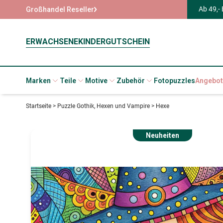
Ab 49,-
Großhandel Reseller
ERWACHSENE
KINDER
GUTSCHEIN
Marken
Teile
Motive
Zubehör
Fotopuzzles
Angebot
Startseite
>
Puzzle Gothik, Hexen und Vampire
>
Hexe
Neuheiten