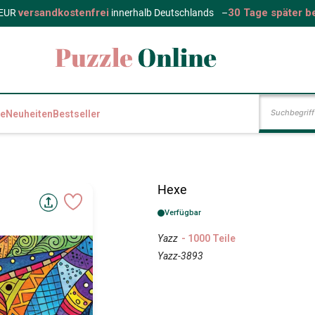
versandkostenfrei
30 Tage später b
 EUR
innerhalb Deutschlands
–
e
Neuheiten
Bestseller
Hexe
Verfügbar
Yazz
- 1000 Teile
Yazz-3893