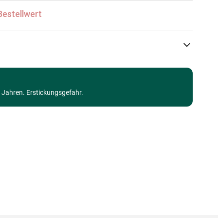
Bestellwert
Yazz
Puzzle Gothik, Hexen und Vampire
3 Jahren. Erstickungsgefahr.
Puzzle für Erwachsene (500 bis 48000 Teile)
Made in Germany
8699375062267
1000 Teile
48 x 68 cm