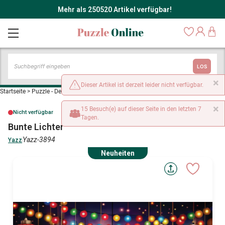
Mehr als 250520 Artikel verfügbar!
LOS
×
Dieser Artikel ist derzeit leider nicht verfügbar.
Startseite
>
Puzzle - Dekoration und Objekte
>
Bunte Lichter
×
15 Besuch(e) auf dieser Seite in den letzten 7
Nicht verfügbar
Tagen.
Bunte Lichter
Yazz-3894
Yazz
Neuheiten