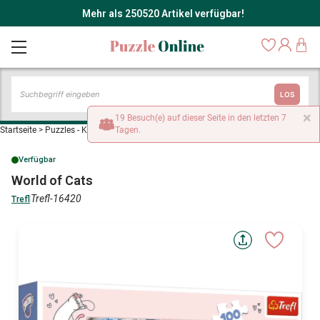
Mehr als 250520 Artikel verfügbar!
LOS
×
19 Besuch(e) auf dieser Seite in den letzten 7
Startseite
>
Puzzles - Katzen
>
Tagen.
World of Cats
Verfügbar
World of Cats
Trefl-16420
Trefl