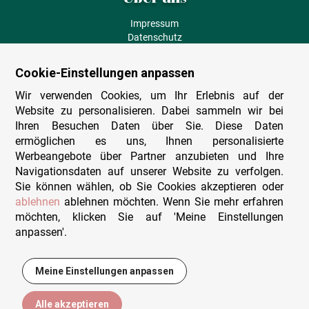
Impressum
Datenschutz
AGB
Fehlende Puzzleteile
Cookie-Einstellungen anpassen
Versand und Lieferung
Zahlungsarten
Wir verwenden Cookies, um Ihr Erlebnis auf der
Herstellungsland
Website zu personalisieren. Dabei sammeln wir bei
Widerruf
Ihren Besuchen Daten über Sie. Diese Daten
ermöglichen es uns, Ihnen personalisierte
Sitemap
Werbeangebote über Partner anzubieten und Ihre
Beratung & Support
Navigationsdaten auf unserer Website zu verfolgen.
Sie können wählen, ob Sie Cookies akzeptieren oder
Wir sind persönlich erreichbar
ablehnen
ablehnen möchten. Wenn Sie mehr erfahren
möchten, klicken Sie auf 'Meine Einstellungen
+49 (0)341 4912 210
anpassen'.
Mo. - Fr. 9-12 und 14-15h30
Kontakt-Formular
Meine Einstellungen anpassen
8,50 €
In den Warenkorb
Alle akzeptieren