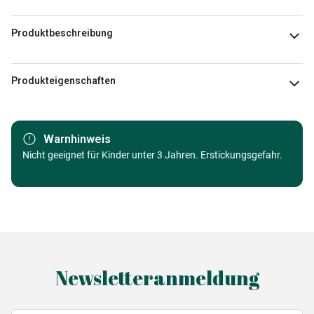
Produktbeschreibung
SANRIO Hello Kitty
Produkteigenschaften
Marke
Trefl
Warnhinweis
Kategorie
Nicht geeignet für Kinder unter 3 Jahren. Erstickungsgefahr.
Comic Puzzles
Alter
ab 9 Jahre (251 bis 399 Teile)
Herkunft
Made in Germany
EAN
5900511230390
Newsletteranmeldung
Teileanzahl
300 Teile