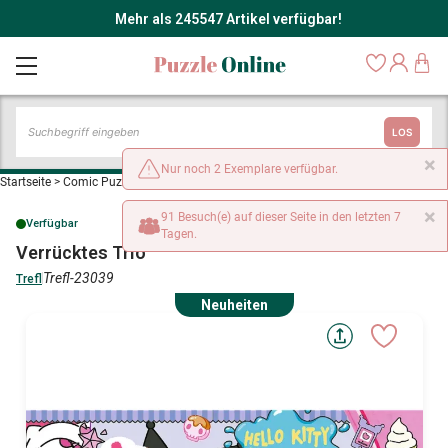
Mehr als 245547 Artikel verfügbar!
LOS
×
Nur noch 2 Exemplare verfügbar.
Startseite
>
Comic Puzzles
>
Verrücktes Trio
×
91 Besuch(e) auf dieser Seite in den letzten 7
Verfügbar
Tagen.
Verrücktes Trio
Trefl-23039
Trefl
Neuheiten