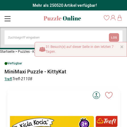
Mehr als 250520 Artikel verfügbar!
LOS
×
31 Besuch(e) auf dieser Seite in den letzten 7
Startseite
>
Puzzles - Katzen
>
Tagen.
MiniMaxi Puzzle - KittyKat
Verfügbar
MiniMaxi Puzzle - KittyKat
Trefl-21108
Trefl