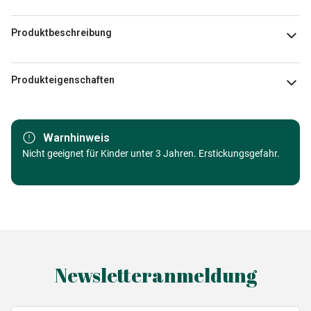
Produktbeschreibung
Mgl
Produkteigenschaften
Marke
Trefl
Warnhinweis
Kategorie
Nicht geeignet für Kinder unter 3 Jahren. Erstickungsgefahr.
Puzzle - Dekoration und Objekte
Alter
Puzzle für Erwachsene (500 bis
48000 Teile)
Herkunft
Made in Germany
Newsletteranmeldung
EAN
5900511375275
Teileanzahl
500 Teile