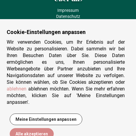
Impressum
Datenschutz
AGB
Fehlende Puzzleteile
Cookie-Einstellungen anpassen
Versand und Lieferung
Zahlungsarten
Wir verwenden Cookies, um Ihr Erlebnis auf der
Herstellungsland
Website zu personalisieren. Dabei sammeln wir bei
Widerruf
Ihren Besuchen Daten über Sie. Diese Daten
ermöglichen es uns, Ihnen personalisierte
Sitemap
Werbeangebote über Partner anzubieten und Ihre
Beratung & Support
Navigationsdaten auf unserer Website zu verfolgen.
Sie können wählen, ob Sie Cookies akzeptieren oder
Wir sind persönlich erreichbar
ablehnen
ablehnen möchten. Wenn Sie mehr erfahren
möchten, klicken Sie auf 'Meine Einstellungen
+49 (0)341 4912 210
anpassen'.
Mo. - Fr. 9-12 und 14-15h30
Kontakt-Formular
Meine Einstellungen anpassen
7,95 €
In den Warenkorb
Alle akzeptieren