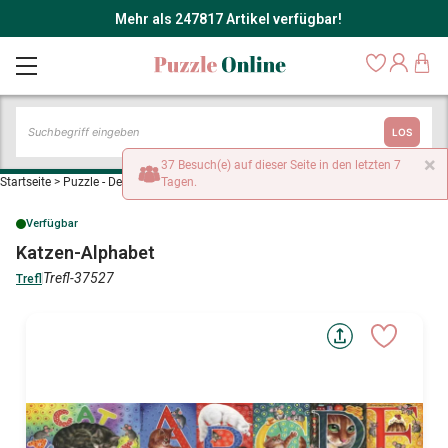
Mehr als 247817 Artikel verfügbar!
LOS
×
37 Besuch(e) auf dieser Seite in den letzten 7
Startseite
>
Puzzle - Dekoration und Objekte
Tagen.
>
Katzen-Alphabet
Verfügbar
Katzen-Alphabet
Trefl-37527
Trefl