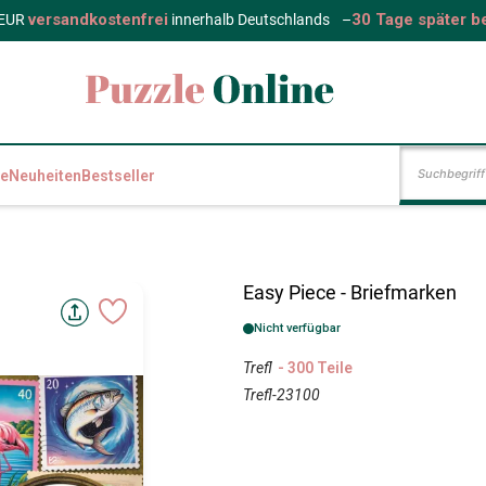
versandkostenfrei
30 Tage später b
 EUR
innerhalb Deutschlands
–
e
Neuheiten
Bestseller
Easy Piece - Briefmarken
Nicht verfügbar
Trefl
- 300 Teile
Trefl-23100