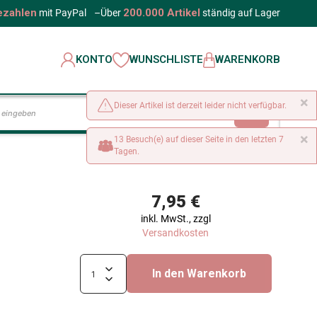
ezahlen
200.000 Artikel
mit PayPal
–
Über
ständig auf Lager
KONTO
WUNSCHLISTE
WARENKORB
×
Dieser Artikel ist derzeit leider nicht verfügbar.
LOS
×
13 Besuch(e) auf dieser Seite in den letzten 7
Tagen.
7,95 €
inkl. MwSt., zzgl
Versandkosten
In den Warenkorb