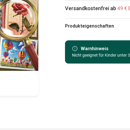
Versandkostenfrei ab
49 € 
Produkteigenschaften
Marke
Kategorie
Warnhinweis
Nicht geeignet für Kinder unter 
Alter
Herkunft
EAN
Teileanzahl
Maße