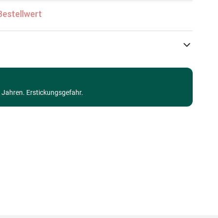
Bestellwert
Trefl
Puzzle - Dekoration und Objekte
3 Jahren. Erstickungsgefahr.
ab 9 Jahre (251 bis 399 Teile)
Made in Germany
5900511231007
300 Teile
60 x 40 cm