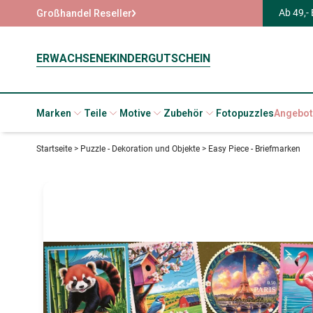
Ab 49,-
Großhandel Reseller
ERWACHSENE
KINDER
GUTSCHEIN
Marken
Teile
Motive
Zubehör
Fotopuzzles
Angebot
Startseite
>
Puzzle - Dekoration und Objekte
>
Easy Piece - Briefmarken