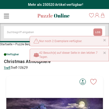
Mehr als 250520 Artikel verfügbar!
LOS
×
Nur noch 2 Exemplare verfügbar.
Startseite
>
Puzzle Bergwelt
>
Christmas Atmosphere
×
42 Besuch(e) auf dieser Seite in den letzten 7
Verfügbar
Tagen.
Christmas Atmosphere
Trefl-10629
Trefl