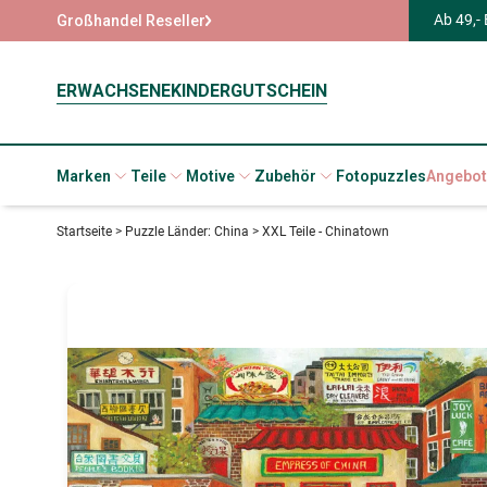
Ab 49,-
Großhandel Reseller
ERWACHSENE
KINDER
GUTSCHEIN
Marken
Teile
Motive
Zubehör
Fotopuzzles
Angebot
Startseite
>
Puzzle Länder: China
>
XXL Teile - Chinatown