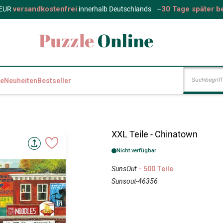
versandkostenfrei
30 Tage später b
 EUR
innerhalb Deutschlands
–
e
Neuheiten
Bestseller
XXL Teile - Chinatown
Nicht verfügbar
SunsOut
- 500 Teile
Sunsout-46356