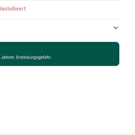
Bestellwert
SunsOut
Puzzle Länder: China
3 Jahren. Erstickungsgefahr.
Puzzle für Erwachsene (500 bis 48000 Teile)
Made in Germany
0796780463561
500 Teile
46 x 61 cm