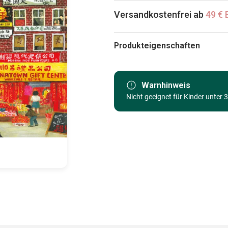
Versandkostenfrei ab
49 € 
Produkteigenschaften
Marke
Kategorie
Warnhinweis
Nicht geeignet für Kinder unter 
Alter
Herkunft
EAN
Teileanzahl
Maße