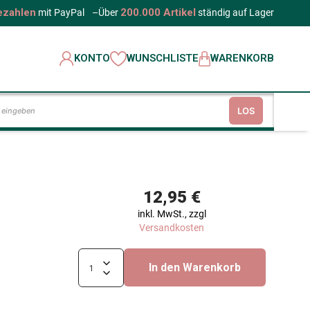
ezahlen
200.000 Artikel
mit PayPal
–
Über
ständig auf Lager
KONTO
WUNSCHLISTE
WARENKORB
LOS
12,95 €
inkl. MwSt., zzgl
Versandkosten
In den Warenkorb