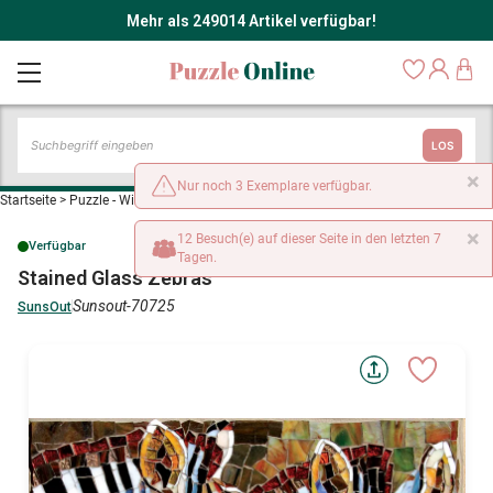
Mehr als 249014 Artikel verfügbar!
LOS
×
Nur noch 3 Exemplare verfügbar.
Startseite
>
Puzzle - Wilde Tiere
>
Stained Glass Zebras
×
12 Besuch(e) auf dieser Seite in den letzten 7
Verfügbar
Tagen.
Stained Glass Zebras
Sunsout-70725
SunsOut