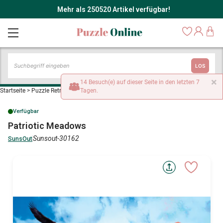
Mehr als 250520 Artikel verfügbar!
LOS
×
14 Besuch(e) auf dieser Seite in den letzten 7
Startseite
>
Puzzle Retro und Nostalgie
Tagen.
>
Patriotic Meadows
Verfügbar
Patriotic Meadows
Sunsout-30162
SunsOut