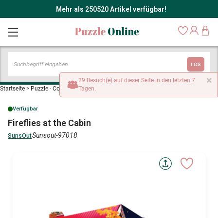
Mehr als 250520 Artikel verfügbar!
LOS
×
29 Besuch(e) auf dieser Seite in den letzten 7
Startseite
>
Puzzle - Cottages und Chalets
Tagen.
>
Fireflies at the Cabin
Verfügbar
Fireflies at the Cabin
Sunsout-97018
SunsOut