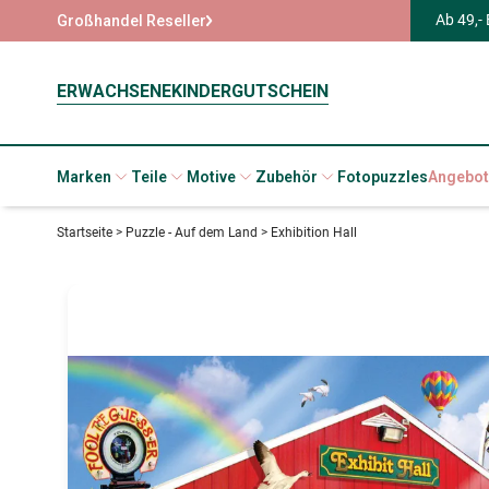
Ab 49,-
Großhandel Reseller
ERWACHSENE
KINDER
GUTSCHEIN
Marken
Teile
Motive
Zubehör
Fotopuzzles
Angebot
Startseite
>
Puzzle - Auf dem Land
>
Exhibition Hall