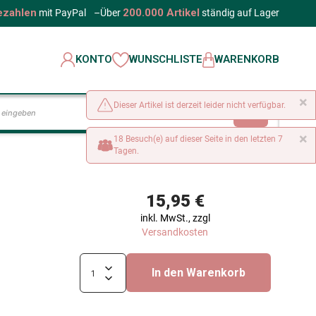
ezahlen
200.000 Artikel
mit PayPal
–
Über
ständig auf Lager
KONTO
WUNSCHLISTE
WARENKORB
×
Dieser Artikel ist derzeit leider nicht verfügbar.
LOS
×
18 Besuch(e) auf dieser Seite in den letzten 7
Tagen.
15,95 €
inkl. MwSt., zzgl
Versandkosten
In den Warenkorb