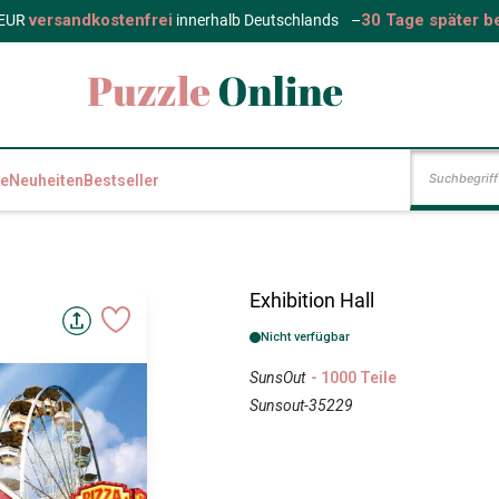
versandkostenfrei
30 Tage später b
 EUR
innerhalb Deutschlands
–
e
Neuheiten
Bestseller
Exhibition Hall
Nicht verfügbar
SunsOut
- 1000 Teile
Sunsout-35229