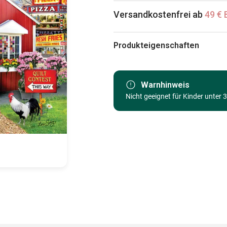
Versandkostenfrei ab
49 € 
Produkteigenschaften
Marke
Kategorie
Warnhinweis
Nicht geeignet für Kinder unter 
Alter
Herkunft
EAN
Teileanzahl
Maße