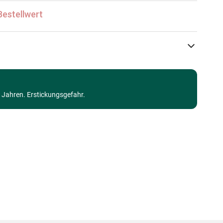
Bestellwert
SunsOut
Puzzle - Auf dem Land
3 Jahren. Erstickungsgefahr.
Puzzle für Erwachsene (500 bis 48000 Teile)
Made in Germany
0796780352292
1000 Teile
69 x 51 cm