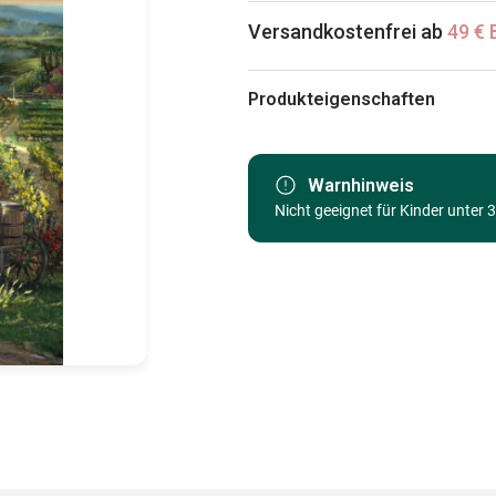
Versandkostenfrei ab
49 € 
Produkteigenschaften
Marke
Kategorie
Warnhinweis
Nicht geeignet für Kinder unter 
Alter
Herkunft
EAN
Teileanzahl
Maße