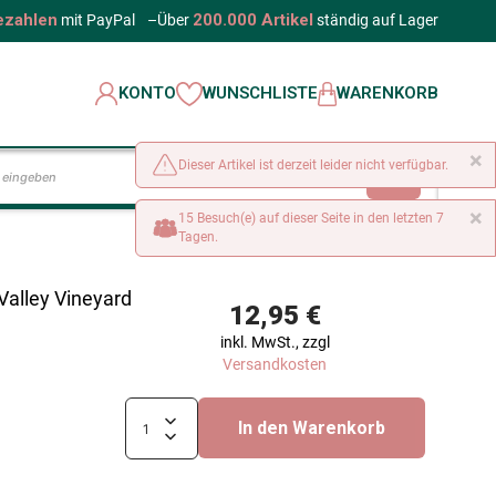
ezahlen
200.000 Artikel
mit PayPal
–
Über
ständig auf Lager
KONTO
WUNSCHLISTE
WARENKORB
×
Dieser Artikel ist derzeit leider nicht verfügbar.
LOS
×
15 Besuch(e) auf dieser Seite in den letzten 7
Tagen.
Valley Vineyard
12,95 €
inkl. MwSt., zzgl
Versandkosten
In den Warenkorb