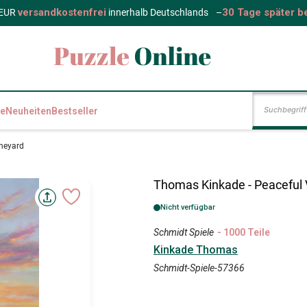
versandkostenfrei
30 Tage später b
 EUR
innerhalb Deutschlands
–
e
Neuheiten
Bestseller
ineyard
Thomas Kinkade - Peaceful 
Nicht verfügbar
Schmidt Spiele
- 1000 Teile
Kinkade Thomas
Schmidt-Spiele-57366