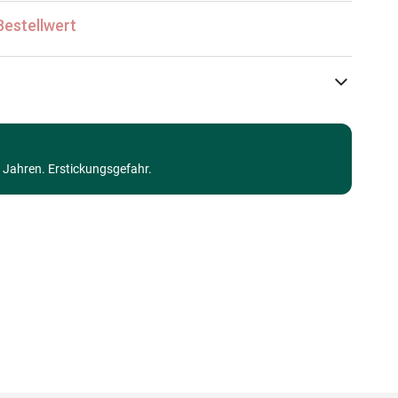
Bestellwert
Schmidt Spiele
Puzzle - Auf dem Land
3 Jahren. Erstickungsgefahr.
Puzzle für Erwachsene (500 bis 48000 Teile)
Made in Germany
4001504573669
1000 Teile
69 x 49 cm