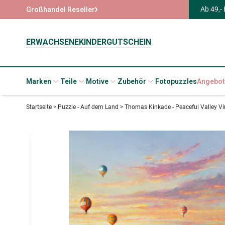
Ab 49,-
Großhandel Reseller
ERWACHSENE
KINDER
GUTSCHEIN
Marken
Teile
Motive
Zubehör
Fotopuzzles
Angebot
Startseite
>
Puzzle - Auf dem Land
>
Thomas Kinkade - Peaceful Valley V