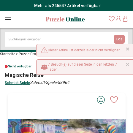
Mehr als 245547 Artikel verfügbar!
LOS
×
Dieser Artikel ist derzeit leider nicht verfügbar.
Startseite
>
Puzzle Eisenbahn und Züge
>
Magische Reise
×
7 Besuch(e) auf dieser Seite in den letzten 7
Nicht verfügbar
Tagen.
Magische Reise
Schmidt-Spiele-58964
Schmidt Spiele