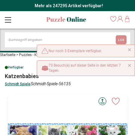
Mehr als 247295 Artikel verfügbar!
LOS
×
Nur noch 3 Exemplare verfügbar.
Startseite
>
Puzzles - Katzen
>
Katzenbabies
×
73 Besuch(e) auf dieser Seite in den letzten 7
Verfügbar
Tagen.
Katzenbabies
Schmidt-Spiele-56135
Schmidt Spiele