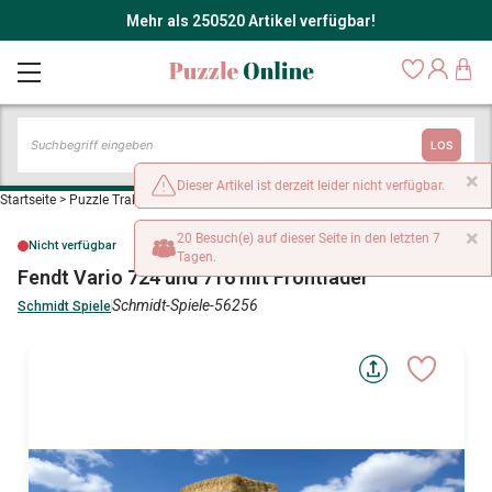
Mehr als 250520 Artikel verfügbar!
LOS
×
Dieser Artikel ist derzeit leider nicht verfügbar.
Startseite
>
Puzzle Traktoren
>
Fendt Vario 724 und 716 mit Frontlader
×
20 Besuch(e) auf dieser Seite in den letzten 7
Nicht verfügbar
Tagen.
Fendt Vario 724 und 716 mit Frontlader
Schmidt-Spiele-56256
Schmidt Spiele