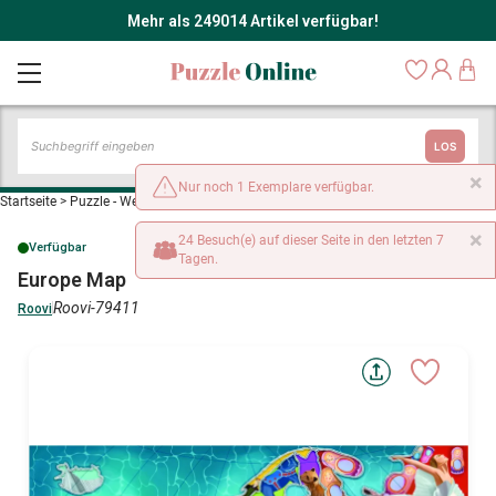
Mehr als 249014 Artikel verfügbar!
LOS
×
Nur noch 1 Exemplare verfügbar.
Startseite
>
Puzzle - Weltkarten
>
Europe Map
×
24 Besuch(e) auf dieser Seite in den letzten 7
Verfügbar
Tagen.
Europe Map
Roovi-79411
Roovi