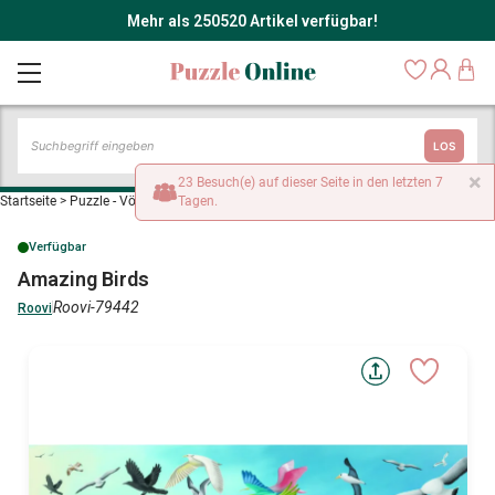
Mehr als 250520 Artikel verfügbar!
LOS
×
23 Besuch(e) auf dieser Seite in den letzten 7
Startseite
>
Puzzle - Vögel
>
Amazing Birds
Tagen.
Verfügbar
Amazing Birds
Roovi-79442
Roovi