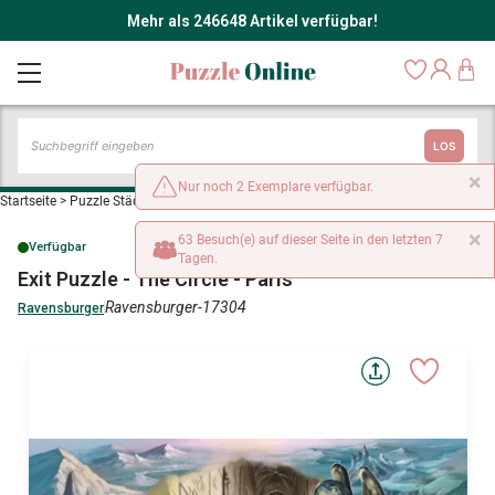
Mehr als 246648 Artikel verfügbar!
LOS
×
Nur noch 2 Exemplare verfügbar.
Startseite
>
Puzzle Städte und Dörfer
>
Exit Puzzle - The Circle - Paris
×
63 Besuch(e) auf dieser Seite in den letzten 7
Verfügbar
Tagen.
Exit Puzzle - The Circle - Paris
Ravensburger-17304
Ravensburger