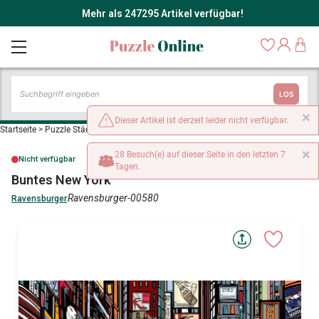
Mehr als 247295 Artikel verfügbar!
LOS
×
Dieser Artikel ist derzeit leider nicht verfügbar.
Startseite
>
Puzzle Städte und Dörfer
>
Buntes New York
×
28 Besuch(e) auf dieser Seite in den letzten 7
Nicht verfügbar
Tagen.
Buntes New York
Ravensburger-00580
Ravensburger