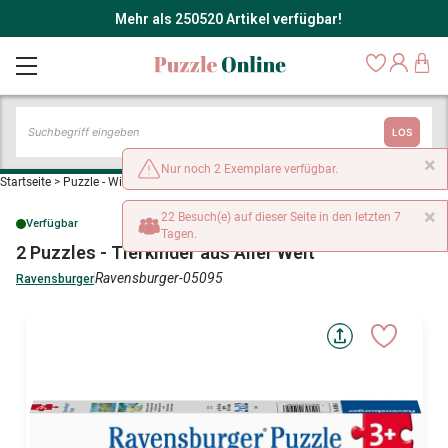
Mehr als 250520 Artikel verfügbar!
LOS
×
Nur noch 2 Exemplare verfügbar.
Startseite
>
Puzzle - Wilde Tiere
>
2 Puzzles - Tierkinder aus Aller Welt
×
22 Besuch(e) auf dieser Seite in den letzten 7
Verfügbar
Tagen.
2 Puzzles - Tierkinder aus Aller Welt
Ravensburger-05095
Ravensburger